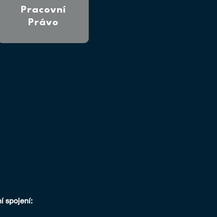
Pracovní
Právo
 spojení: