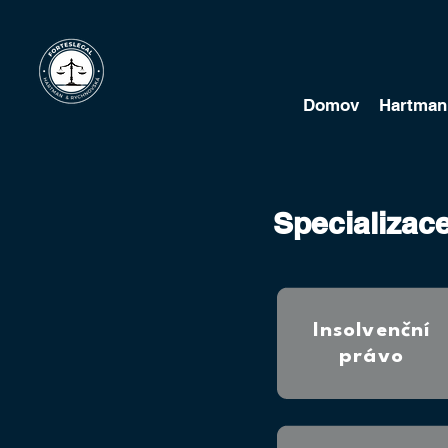
Domov
Hartman
Specializac
Insolvenční
právo