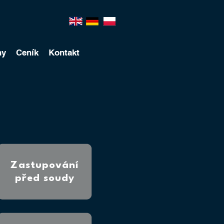
hy
Ceník
Kontakt
Zastupování
před soudy