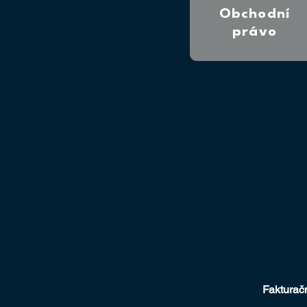
Obchodní
právo
Fakturačn