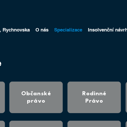
, Rychnovska
O nás
Specializace
Insolvenční návr
e
Občanské
Rodinné
právo
Právo