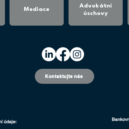
Advokátní
Mediace
úschovy
Kontaktujte nás
Bankovní
í údaje: