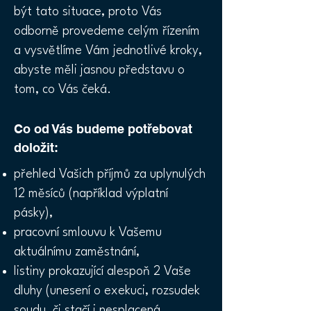
být tato situace, proto Vás
odborně provedeme celým řízením
a vysvětlíme Vám jednotlivé kroky,
abyste měli jasnou představu o
tom, co Vás čeká.
Co od Vás budeme potřebovat
doložit:
přehled Vašich příjmů za uplynulých
12 měsíců (například výplatní
pásky),
pracovní smlouvu k Vašemu
aktuálnímu zaměstnání,
listiny prokazující alespoň 2 Vaše
dluhy (unesení o exekuci, rozsudek
soudu, či stačí i nesplacená