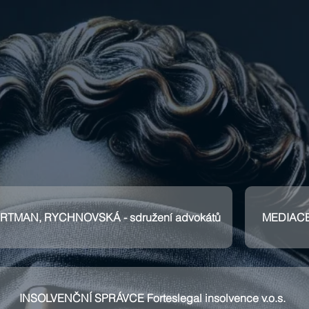
RTMAN, RYCHNOVSKÁ - sdružení advokátů
MEDIAC
INSOLVENČNÍ SPRÁVCE Forteslegal insolvence v.o.s.