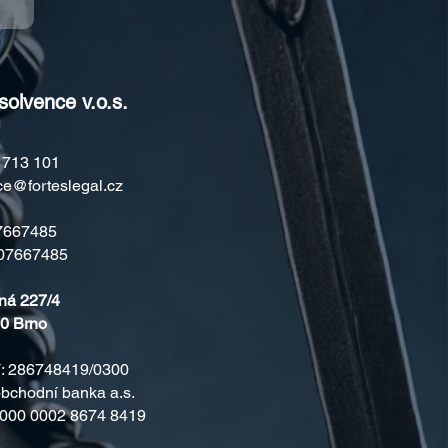
solvence v.o.s.
7 713 101
ce@forteslegal.cz
7667485
07667485
ná 227/4
0 Brno
: ​286748419/0300
hodní banka a.s. ​​​
000 0002 8674 8419