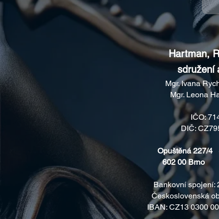
Hartman, 
sdružení
Mgr. Ivana Ryc
Mgr. Leona Ha
IČO: 71
DIČ: CZ79
Opuštěná 227/4
602 00 Brno 1
Bankovní spojení:
Československá obch
IBAN: CZ13 0300 00