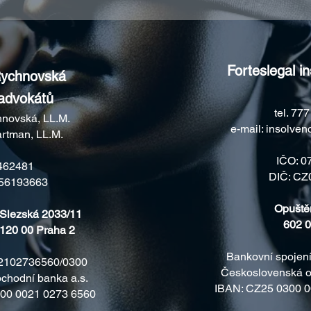
Forteslegal in
Rychnovská
 advokátů
tel. 77
hnovská, LL.M.
e-mail:
insolven
rtman, LL.M.
IČO: 0
462481
DIČ: CZ
56193663
Opuště
Slezská 2033/11
602 0
20 00 Praha 2
Bankovní spojení
 ​2102736560/0300
Československá obc
odní banka a.s. ​​​
IBAN: CZ25 0300 0
00 0021 0273 6560